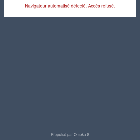
Navigateur automatisé détecté. Accès refusé.
Propulsé par
Omeka S