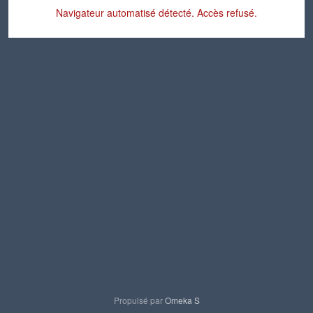
Navigateur automatisé détecté. Accès refusé.
Propulsé par
Omeka S