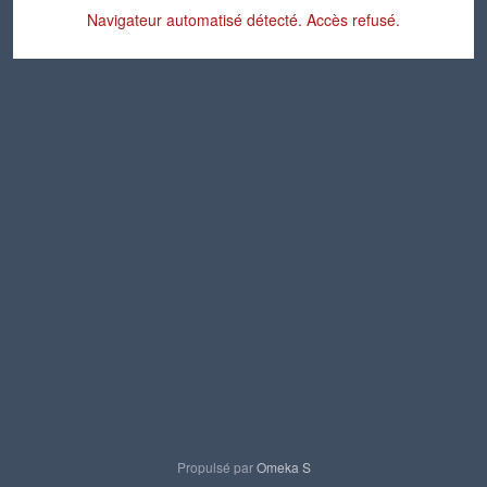
Navigateur automatisé détecté. Accès refusé.
Propulsé par
Omeka S