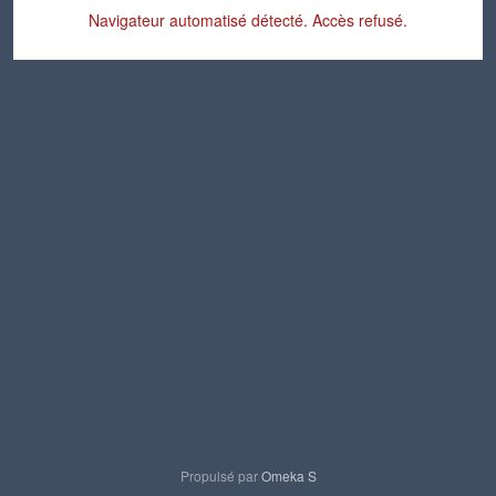
Navigateur automatisé détecté. Accès refusé.
Propulsé par
Omeka S