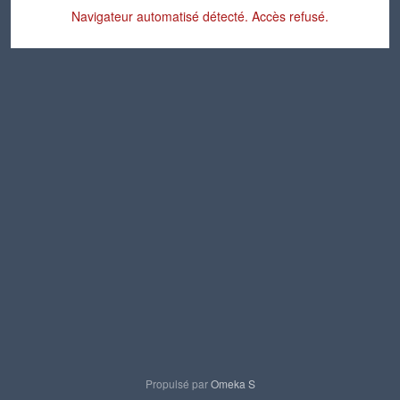
Navigateur automatisé détecté. Accès refusé.
Propulsé par
Omeka S