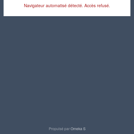
Navigateur automatisé détecté. Accès refusé.
Propulsé par
Omeka S