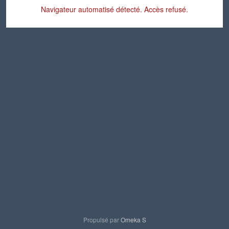
Navigateur automatisé détecté. Accès refusé.
Propulsé par
Omeka S