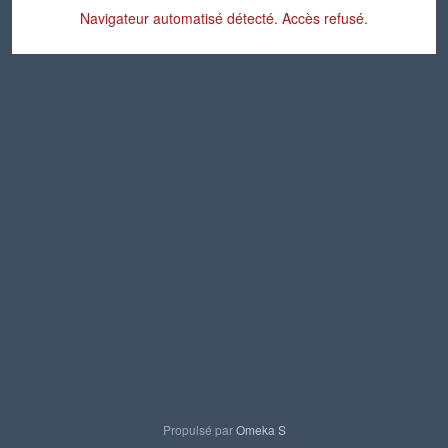
Navigateur automatisé détecté. Accès refusé.
Propulsé par
Omeka S