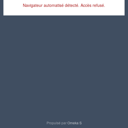
Navigateur automatisé détecté. Accès refusé.
Propulsé par
Omeka S