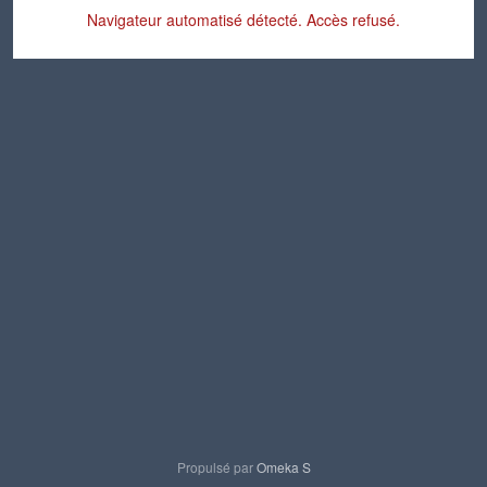
Navigateur automatisé détecté. Accès refusé.
Propulsé par
Omeka S