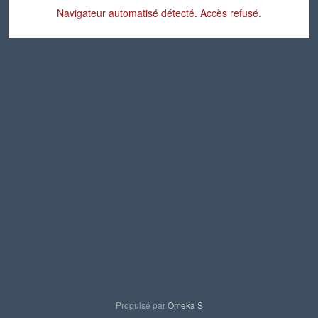
Navigateur automatisé détecté. Accès refusé.
Propulsé par
Omeka S