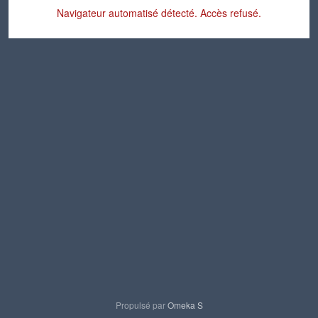
Navigateur automatisé détecté. Accès refusé.
Propulsé par
Omeka S