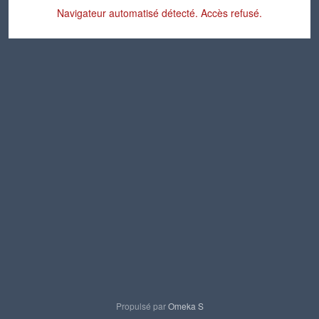
Navigateur automatisé détecté. Accès refusé.
Propulsé par
Omeka S