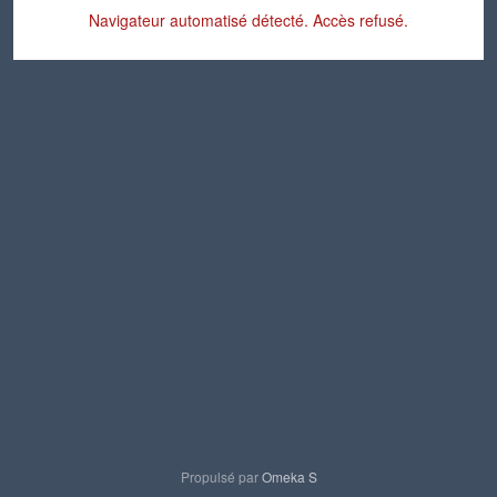
Navigateur automatisé détecté. Accès refusé.
Propulsé par
Omeka S