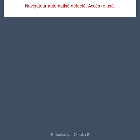
Navigateur automatisé détecté. Accès refusé.
Propulsé par
Omeka S