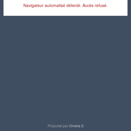
Navigateur automatisé détecté. Accès refusé.
Propulsé par
Omeka S