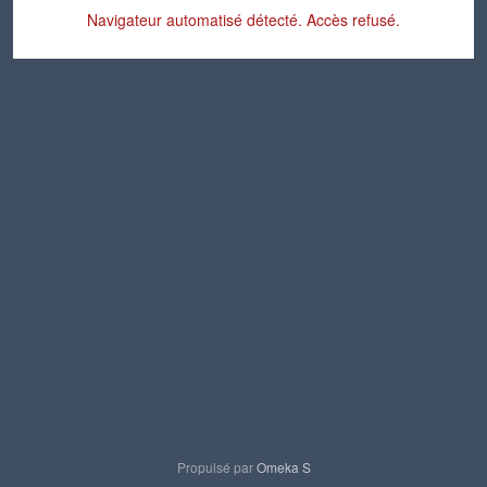
Navigateur automatisé détecté. Accès refusé.
Propulsé par
Omeka S