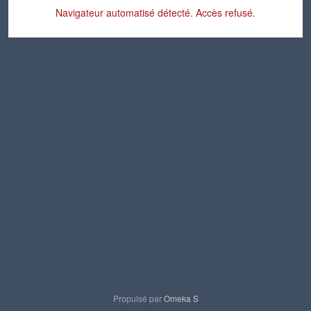
Navigateur automatisé détecté. Accès refusé.
Propulsé par
Omeka S