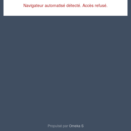
Navigateur automatisé détecté. Accès refusé.
Propulsé par
Omeka S