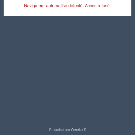
Navigateur automatisé détecté. Accès refusé.
Propulsé par
Omeka S