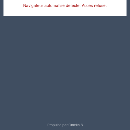
Navigateur automatisé détecté. Accès refusé.
Propulsé par
Omeka S