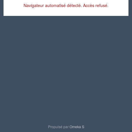
Navigateur automatisé détecté. Accès refusé.
Propulsé par
Omeka S