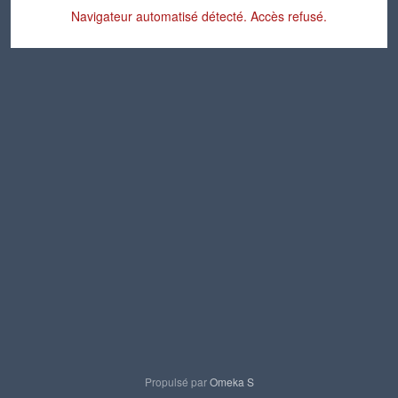
Navigateur automatisé détecté. Accès refusé.
Propulsé par
Omeka S