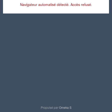
Navigateur automatisé détecté. Accès refusé.
Propulsé par
Omeka S