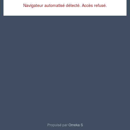
Navigateur automatisé détecté. Accès refusé.
Propulsé par
Omeka S