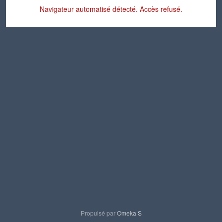
Navigateur automatisé détecté. Accès refusé.
Propulsé par
Omeka S