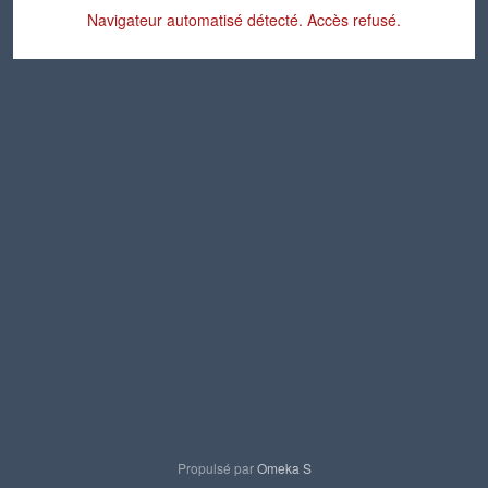
Navigateur automatisé détecté. Accès refusé.
Propulsé par
Omeka S