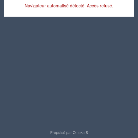
Navigateur automatisé détecté. Accès refusé.
Propulsé par
Omeka S