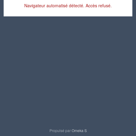
Navigateur automatisé détecté. Accès refusé.
Propulsé par
Omeka S