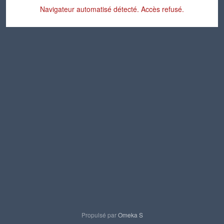
Navigateur automatisé détecté. Accès refusé.
Propulsé par
Omeka S