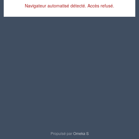
Navigateur automatisé détecté. Accès refusé.
Propulsé par
Omeka S