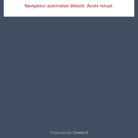
Navigateur automatisé détecté. Accès refusé.
Propulsé par
Omeka S