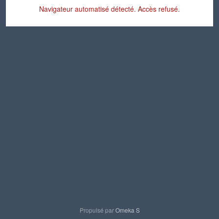
Navigateur automatisé détecté. Accès refusé.
Propulsé par
Omeka S