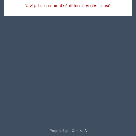
Navigateur automatisé détecté. Accès refusé.
Propulsé par
Omeka S